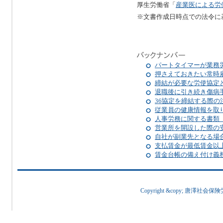
厚生労働省「
産業医による労
※文書作成日時点での法令に
パートタイマーが業務
押さえておきたい常時
締結が必要な労使協定
退職後に引き続き傷病
36協定を締結する際の
従業員の健康情報を取
人事労務に関する書類
営業所を開設した際の
自社が副業先となる場
支払賃金が最低賃金以
賃金台帳の備え付け義
Copyright &copy; 唐澤社会保険労務