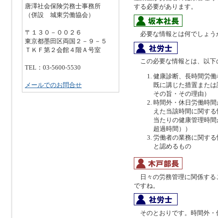
唐澤社会保険労務士事務所
する必要があります。
（併設 城東労働協会）
〒１３０－００２６
必要な情報とは何でしょう
東京都墨田区両国２－９－５
ＴＫＦ第２会館４階Ａ号室
この必要な情報とは、以下
TEL：03-5600-5530
健康診断、長時間労働
メールでのお問合せ
既に講じた措置または
その旨・その理由）
時間外・休日労働時間
えた当該時間に関する
当たりの健康管理時間
超過時間））
労働者の業務に関する
と認めるもの
日々の労務管理に関係するこ
ですね。
そのとおりです。時間外・休