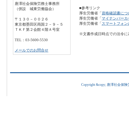
唐澤社会保険労務士事務所
■参考リンク
（併設 城東労働協会）
厚生労働省「
資格確認書につ
厚生労働省「
マイナンバーカ
〒１３０－００２６
厚生労働省「
スマートフォン
東京都墨田区両国２－９－５
ＴＫＦ第２会館４階Ａ号室
※文書作成日時点での法令に
TEL：03-5600-5530
メールでのお問合せ
Copyright &copy; 唐澤社会保険労務